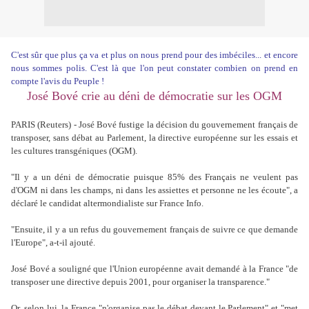
C'est sûr que plus ça va et plus on nous prend pour des imbéciles... et encore
nous sommes polis. C'est là que l'on peut constater combien on prend en
compte l'avis du Peuple !
José Bové crie au déni de démocratie sur les OGM
PARIS (Reuters) - José Bové fustige la décision du gouvernement français de
transposer, sans débat au Parlement, la directive européenne sur les essais et
les cultures transgéniques (OGM).
"Il y a un déni de démocratie puisque 85% des Français ne veulent pas
d'OGM ni dans les champs, ni dans les assiettes et personne ne les écoute", a
déclaré le candidat altermondialiste sur France Info.
"Ensuite, il y a un refus du gouvernement français de suivre ce que demande
l'Europe", a-t-il ajouté.
José Bové a souligné que l'Union européenne avait demandé à la France "de
transposer une directive depuis 2001, pour organiser la transparence."
Or, selon lui, la France "n'organise pas le débat devant le Parlement" et "met